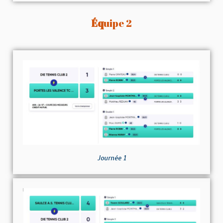
Éq
uipe 2
Journée 1